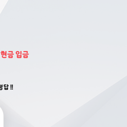
시
현금 입금
정답 !!