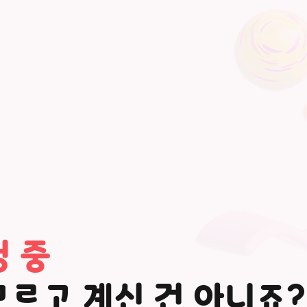
 중
르고 계신 건 아니죠?