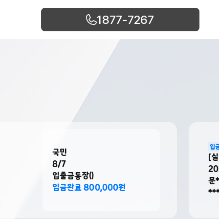
1877-7267
입금완료
국민
[실시간 입금현
8/7
2026-08-0
입출금통장()
문**
입금완료 800,000원
****