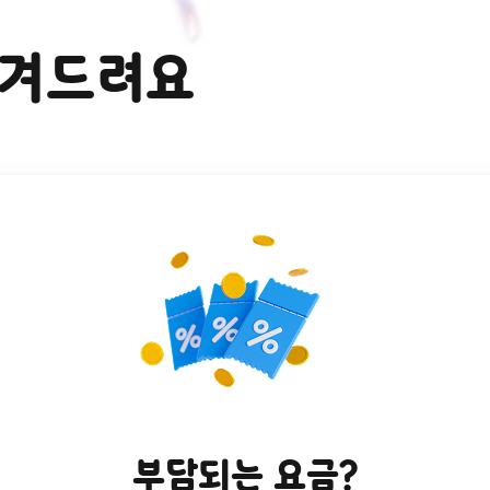
챙겨드려요
부담되는 요금?